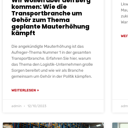
Wir wollen über den Berg
Lkw
kommen: Wie die
Mau
Transportbranche um
zuk
Gehör zum Thema
War
geplante Mauterhöhung
kämpft
WEI
Die angekündigte Mauterhöhung ist das
Aufreger-Thema Nummer 1 in der gesamten
Transportbranche. Erfahren Sie hier, warum
das Thema den Logistik-Unternehmen große
Sorgen bereitet und wie wir als Branche
gemeinsam um Gehör in der Politik kämpfen.
WEITERLESEN »
admin
12/10/2023
adm