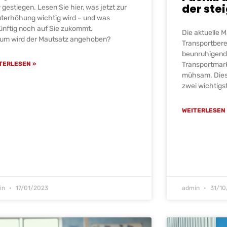
der ste
 gestiegen. Lesen Sie hier, was jetzt zur
terhöhung wichtig wird – und was
ünftig noch auf Sie zukommt.
Die aktuelle M
um wird der Mautsatz angehoben?
Transportbere
beunruhigend:
TERLESEN »
Transportmark
mühsam. Dies 
zwei wichtigs
WEITERLESEN 
in
17/01/2023
admin
31/10